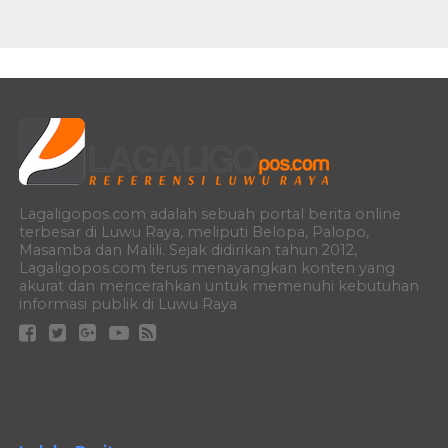
Lagaligopos.com adalah sebuah portal berita online
terbesar di Luwu Raya, meliputi Belopa, Palopo,
Masamba dan Malili. Sejak didirikan tahun 2012,
Lagaligopos.com terus menayangkan konten yang
akurat dan mencerahkan untuk memenuhi kebutuhan
informasi publik di Luwu Raya