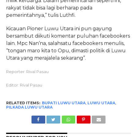
milik keluarga. Dalam pemerintahan seperti ini,
rakyat tidak bisa lagi berharap pada
pemerintahnya,” tulis Luthfi.
Kicauan Pioner Luwu Utara ini pun gayung
bersambut diikuti komentar puluhan facebookers
lain. Mpc Nan’na, salahsatu facebookers menulis,
“tongan maro kita to Opu, dimasti politik di Luwu
Utara yang merajalela sekarang”.
Reporter: Rival Pasau
Editor: Rival Pasau
RELATED ITEMS:
BUPATI LUWU UTARA
,
LUWU UTARA
,
PILKADA LUWU UTARA