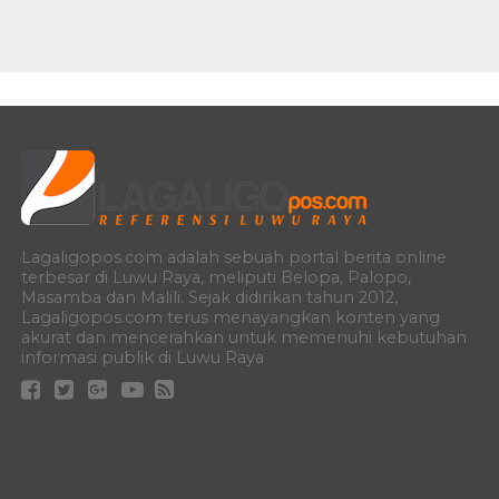
Lagaligopos.com adalah sebuah portal berita online
terbesar di Luwu Raya, meliputi Belopa, Palopo,
Masamba dan Malili. Sejak didirikan tahun 2012,
Lagaligopos.com terus menayangkan konten yang
akurat dan mencerahkan untuk memenuhi kebutuhan
informasi publik di Luwu Raya