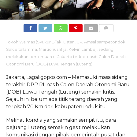
COMMENTS
Tokoh Walmas (Syukur Bijak, Listan, CR, Amsal sampetondok,
Salce tallamma, Martionus Bija, Kelvin Lambe), sedang
melakukan pertemuan di Jakarta terkait nasib Calon Daerah
Otonomi Baru (DOB) Luwu Tengah (Luteng).
Jakarta, Lagaligopos.com – Memasuki masa sidang
terakhir DPR RI, nasib Calon Daerah Otonomi Baru
(DOB) Luwu Tengah (Luteng) semakin kritis.
Sejauh ini belum ada titik terang daerah yang
terpisah 70 Km dari kabupaten induk itu.
Melihat kondisi yang semakin sempit itu, para
pejuang Luteng semakin gesit melakukan
komunikasi dengan pihak pemerintah pusat dan