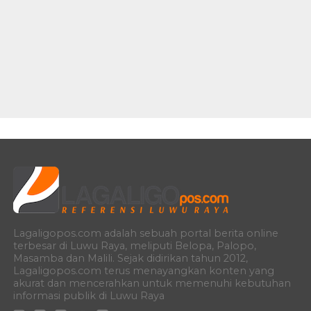
Lagaligopos.com adalah sebuah portal berita online
terbesar di Luwu Raya, meliputi Belopa, Palopo,
Masamba dan Malili. Sejak didirikan tahun 2012,
Lagaligopos.com terus menayangkan konten yang
akurat dan mencerahkan untuk memenuhi kebutuhan
informasi publik di Luwu Raya