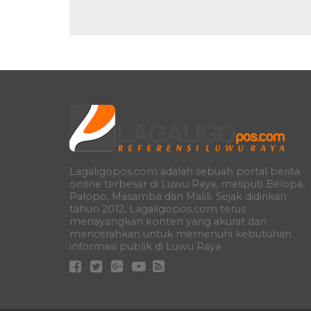
Lagaligopos.com adalah sebuah portal berita
online terbesar di Luwu Raya, meliputi Belopa,
Palopo, Masamba dan Malili. Sejak didirikan
tahun 2012, Lagaligopos.com terus
menayangkan konten yang akurat dan
mencerahkan untuk memenuhi kebutuhan
informasi publik di Luwu Raya