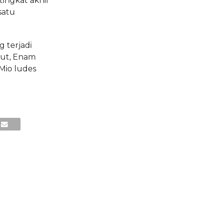
tingkat akhir
satu
 terjadi
ebut, Enam
Mio ludes