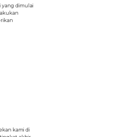
i yang dimulai
ilakukan
erikan
ekan kami di