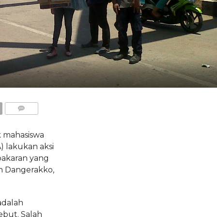
COMMENTS
k mahasiswa
) lakukan aksi
akaran yang
an Dangerakko,
adalah
ebut. Salah