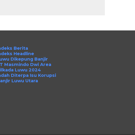
ndeks Berita
ndeks Headline
uwu Dikepung Banjir
T Masmindo Dwi Area
ilkada Luwu 2024
ndah Diterpa Isu Korupsi
anjir Luwu Utara