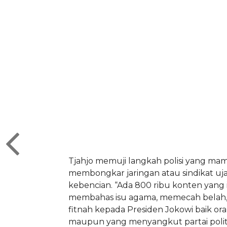
Tjahjo memuji langkah polisi yang ma
membongkar jaringan atau sindikat uj
kebencian. “Ada 800 ribu konten yang i
membahas isu agama, memecah bela
fitnah kepada Presiden Jokowi baik or
maupun yang menyangkut partai polit