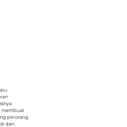
mpu
aran
sinya
h, membuat
ang perorang
ik dan