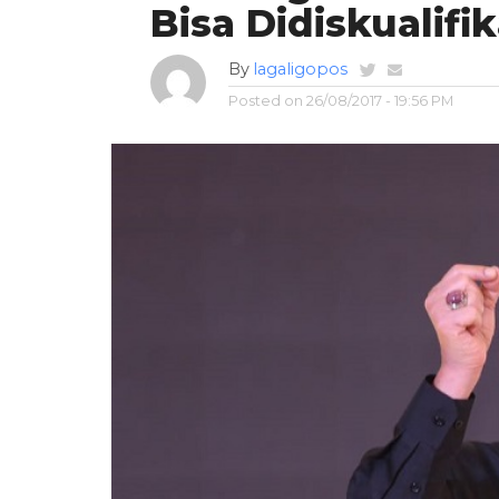
Bisa Didiskualifik
By
lagaligopos
Posted on
26/08/2017 - 19:56 PM