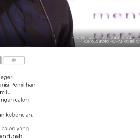
MENTERI DALAM NEGERI (MENDAGRI) TJ
KUMOLO (FOTO: HUMAS KEMENDA
COMMENTS
egeri
misi Pemilihan
milu
angan calon
n kebencian.
n calon yang
an fitnah