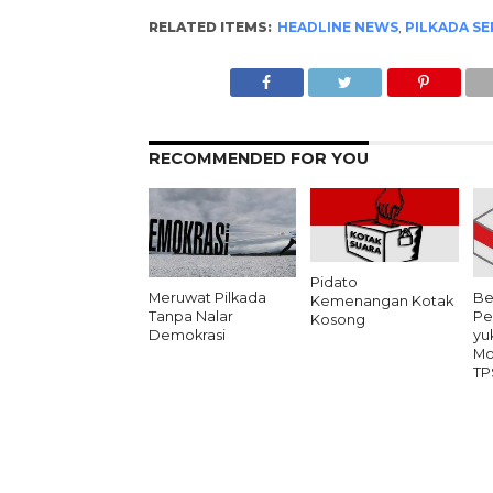
RELATED ITEMS:
HEADLINE NEWS
,
PILKADA SE
RECOMMENDED FOR YOU
Pidato
Meruwat Pilkada
Be
Kemenangan Kotak
Tanpa Nalar
Pe
Kosong
Demokrasi
yu
Mo
TP