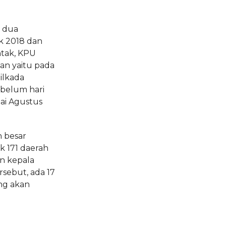
 dua
ak 2018 dan
ntak, KPU
an yaitu pada
ilkada
ebelum hari
lai Agustus
h besar
k 171 daerah
an kepala
rsebut, ada 17
ang akan