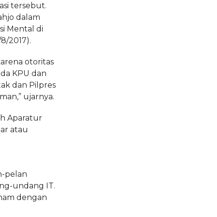
asi tersebut.
ahjo dalam
i Mental di
8/2017).
arena otoritas
ada KPU dan
ak dan Pilpres
an,” ujarnya.
h Aparatur
ar atau
n-pelan
ang-undang IT.
aham dengan