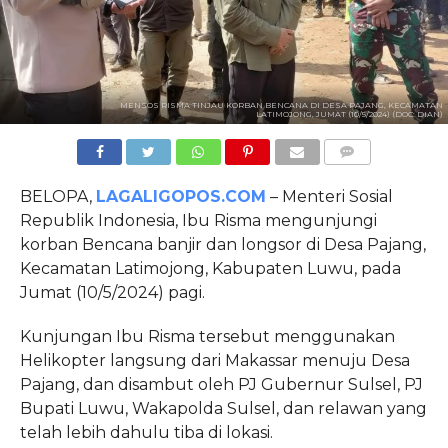
MENSOS RISMA TINJAU KORBAN BENCANA DI DESA PAJANG, KECAMATAN
LATIMOJONG, JUMAT (10/5/2024) (DOC: DIAN)
COMMENTS
BELOPA,
LAGALIGOPOS.COM
– Menteri Sosial
Republik Indonesia, Ibu Risma mengunjungi
korban Bencana banjir dan longsor di Desa Pajang,
Kecamatan Latimojong, Kabupaten Luwu, pada
Jumat (10/5/2024) pagi.
Kunjungan Ibu Risma tersebut menggunakan
Helikopter langsung dari Makassar menuju Desa
Pajang, dan disambut oleh PJ Gubernur Sulsel, PJ
Bupati Luwu, Wakapolda Sulsel, dan relawan yang
telah lebih dahulu tiba di lokasi.