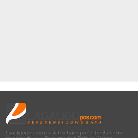
Lagaligopos.com adalah sebuah portal berita online