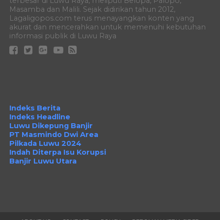
terbesar di Luwu Raya, meliputi Belopa, Palopo,
Masamba dan Malili. Sejak didirikan tahun 2012,
Lagaligopos.com terus menayangkan konten yang
akurat dan mencerahkan untuk memenuhi kebutuhan
informasi publik di Luwu Raya
Indeks Berita
Indeks Headline
Luwu Dikepung Banjir
PT Masmindo Dwi Area
Pilkada Luwu 2024
Indah Diterpa Isu Korupsi
Banjir Luwu Utara