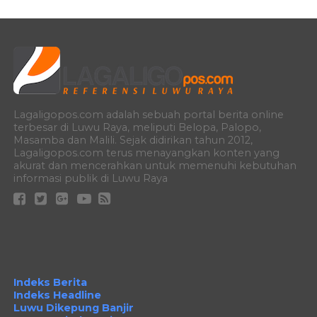
Lagaligopos.com adalah sebuah portal berita online
terbesar di Luwu Raya, meliputi Belopa, Palopo,
Masamba dan Malili. Sejak didirikan tahun 2012,
Lagaligopos.com terus menayangkan konten yang
akurat dan mencerahkan untuk memenuhi kebutuhan
informasi publik di Luwu Raya
Indeks Berita
Indeks Headline
Luwu Dikepung Banjir