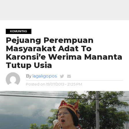
KOMUNITAS
Pejuang Perempuan
Masyarakat Adat To
Karonsi’e Werima Mananta
Tutup Usia
By
lagaligopos
Posted on
19/07/2013 - 21:25 PM