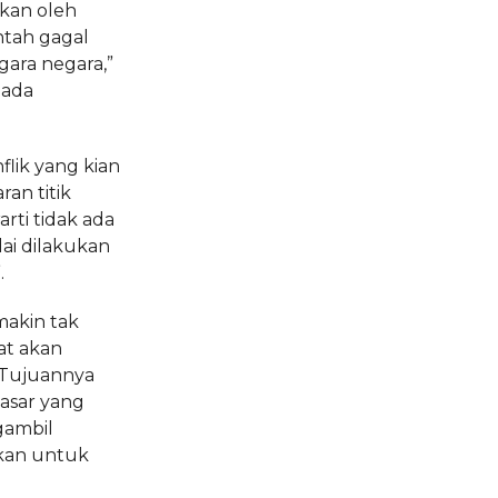
ukan oleh
ntah gagal
ara negara,”
pada
flik yang kian
an titik
arti tidak ada
ai dilakukan
.
makin tak
at akan
“Tujuannya
asar yang
gambil
ukan untuk