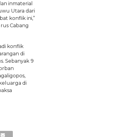
an inmaterial
Luwu Utara dari
t konflik ini,”
urus Cabang
adi konflik
arangan di
s. Sebanyak 9
orban
galigopos,
keluarga di
paksa