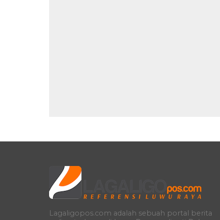
Lagaligopos.com adalah sebuah portal berita