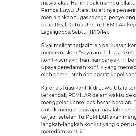
masyarakat. Hal ini tidak mampu dilak
Pemda Luwu Utara, itu artinya pemeri
menjalankan tugas sebagai penyelengg
ucap Rival, Ketua Umum PEMILAR ke
Lagaligopos, Sabtu (11/10/14).
Rival melihat terjadi tren perluasan kon
mencemaskan. “Saya amati, luasan sebar
konflik semakin hari kian banyak, ini ber
upaya peredaman konflik yang memad
oleh pemerintah dan aparat kepolisian”
Karena situasi konflik di Luwu Utara se
terkendali, PEMILAR dalam waktu dek
menggelar konsolidasi besar-besaran. 
untuk menganalisis apa masalah mend
terjadi, setelah itu PEMILAR akan men
langkah-langkah konkrit yang diperl
meredam konflik”.