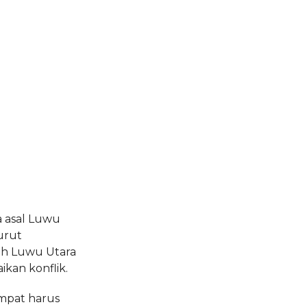
a asal Luwu
urut
ah Luwu Utara
kan konflik.
empat harus