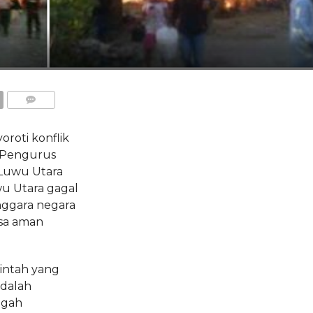
COMMENTS
oti konflik
 Pengurus
 Luwu Utara
u Utara gagal
nggara negara
sa aman
intah yang
dalah
ngah