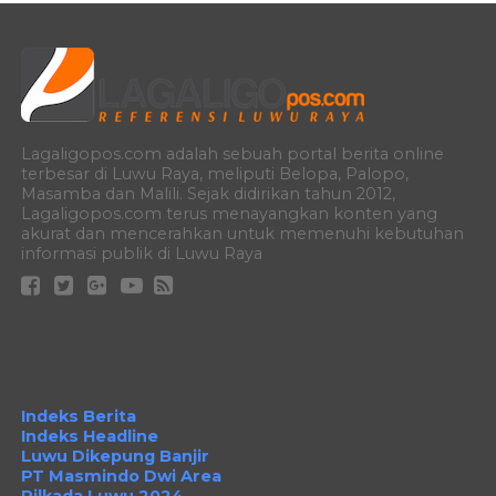
Lagaligopos.com adalah sebuah portal berita online
terbesar di Luwu Raya, meliputi Belopa, Palopo,
Masamba dan Malili. Sejak didirikan tahun 2012,
Lagaligopos.com terus menayangkan konten yang
akurat dan mencerahkan untuk memenuhi kebutuhan
informasi publik di Luwu Raya
Indeks Berita
Indeks Headline
Luwu Dikepung Banjir
PT Masmindo Dwi Area