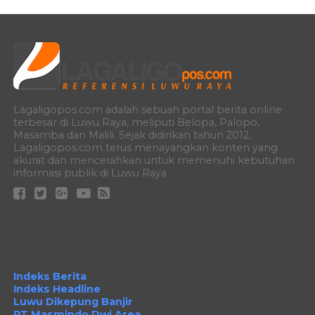
Lagaligopos.com adalah sebuah portal berita online
terbesar di Luwu Raya, meliputi Belopa, Palopo,
Masamba dan Malili. Sejak didirikan tahun 2012,
Lagaligopos.com terus menayangkan konten yang
akurat dan mencerahkan untuk memenuhi kebutuhan
informasi publik di Luwu Raya
Indeks Berita
Indeks Headline
Luwu Dikepung Banjir
PT Masmindo Dwi Area