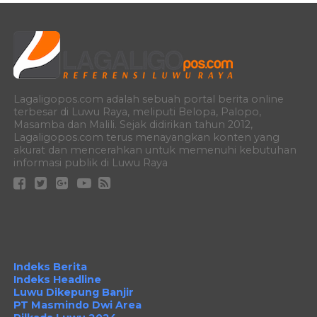
Lagaligopos.com adalah sebuah portal berita online
terbesar di Luwu Raya, meliputi Belopa, Palopo,
Masamba dan Malili. Sejak didirikan tahun 2012,
Lagaligopos.com terus menayangkan konten yang
akurat dan mencerahkan untuk memenuhi kebutuhan
informasi publik di Luwu Raya
Indeks Berita
Indeks Headline
Luwu Dikepung Banjir
PT Masmindo Dwi Area