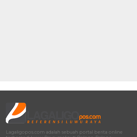
Lagaligopos.com adalah sebuah portal berita online