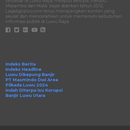
terbesar di Luwu Raya, meliputi Belopa, Palopo,
Masamba dan Malili. Sejak didirikan tahun 2012,
Lagaligopos.com terus menayangkan konten yang
akurat dan mencerahkan untuk memenuhi kebutuhan
informasi publik di Luwu Raya
Indeks Berita
Indeks Headline
Luwu Dikepung Banjir
PT Masmindo Dwi Area
Pilkada Luwu 2024
Indah Diterpa Isu Korupsi
Banjir Luwu Utara