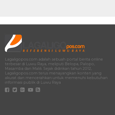
Lagaligopos.com adalah sebuah portal berita online
terbesar di Luwu Raya, meliputi Belopa, Palopo,
Masamba dan Malili. Sejak didirikan tahun 2012,
Lagaligopos.com terus menayangkan konten yang
akurat dan mencerahkan untuk memenuhi kebutuhan
informasi publik di Luwu Raya