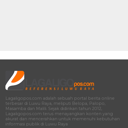
Lagaligopos.com adalah sebuah portal berita online
terbesar di Luwu Raya, meliputi Belopa, Palopo,
Masamba dan Malili. Sejak didirikan tahun 2012,
Lagaligopos.com terus menayangkan konten yang
akurat dan mencerahkan untuk memenuhi kebutuhan
informasi publik di Luwu Raya