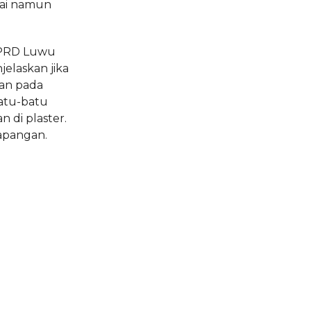
ai namun
 DPRD Luwu
elaskan jika
an pada
batu-batu
 di plaster.
lapangan.