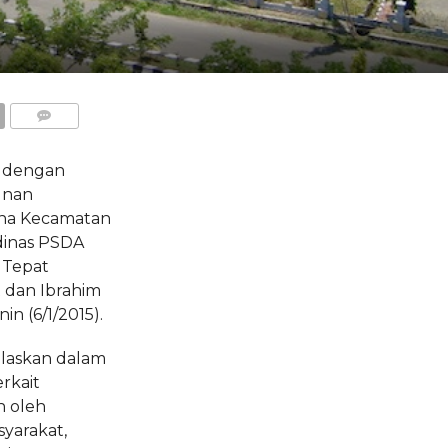
COMMENTS
 dengan
unan
na Kecamatan
 dinas PSDA
 Tepat
R dan Ibrahim
in (6/1/2015).
elaskan dalam
rkait
n oleh
syarakat,