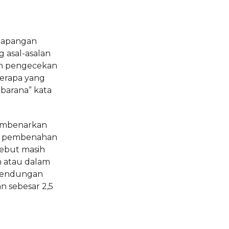
lapangan
g asal-asalan
kan pengecekan
erapa yang
 barana” kata
embenarkan
lu pembenahan
ebut masih
 atau dalam
 bendungan
 sebesar 2,5