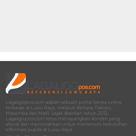
Lagaligopos.com adalah sebuah portal berita online
terbesar di Luwu Raya, meliputi Belopa, Palopo,
Masamba dan Malili. Sejak didirikan tahun 2012,
Lagaligopos.com terus menayangkan konten yang
akurat dan mencerahkan untuk memenuhi kebutuhan
informasi publik di Luwu Raya