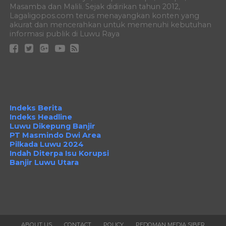
Masamba dan Malili. Sejak didirikan tahun 2012,
Lagaligopos.com terus menayangkan konten yang
akurat dan mencerahkan untuk memenuhi kebutuhan
informasi publik di Luwu Raya
Indeks Berita
Indeks Headline
Luwu Dikepung Banjir
PT Masmindo Dwi Area
Pilkada Luwu 2024
Indah Diterpa Isu Korupsi
Banjir Luwu Utara
ABOUT US
CONTACT
POLICY
PEDOMAN MEDIA SIBER