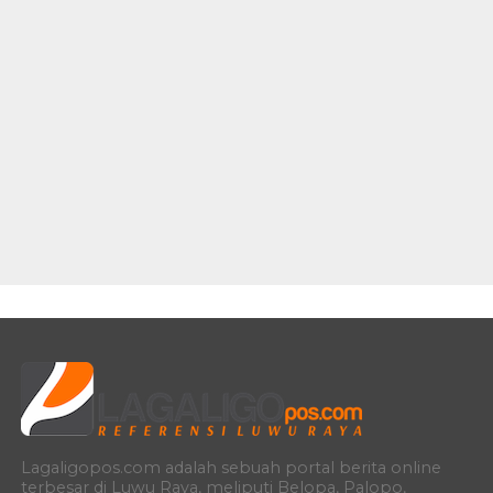
Lagaligopos.com adalah sebuah portal berita online
terbesar di Luwu Raya, meliputi Belopa, Palopo,