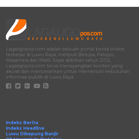
Lagaligopos.com adalah sebuah portal berita online
terbesar di Luwu Raya, meliputi Belopa, Palopo,
Masamba dan Malili. Sejak didirikan tahun 2012,
Lagaligopos.com terus menayangkan konten yang
akurat dan mencerahkan untuk memenuhi kebutuhan
informasi publik di Luwu Raya
Indeks Berita
Indeks Headline
Luwu Dikepung Banjir