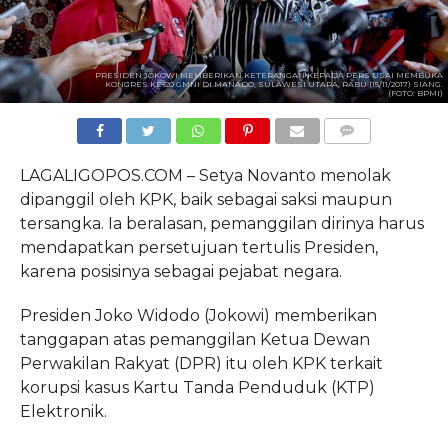
PRESIDEN JOKOWI MEMBERIKAN KETERANGAN KEPADA PERS USAI MEMBUKA
KONGRES KE-20 GMNI DI MANADO, SULAWESI UTARA, RABU (15/11/2017) SIANG.
(FOTO: BPMI)
COMMENTS
LAGALIGOPOS.COM – Setya Novanto menolak
dipanggil oleh KPK, baik sebagai saksi maupun
tersangka. Ia beralasan, pemanggilan dirinya harus
mendapatkan persetujuan tertulis Presiden,
karena posisinya sebagai pejabat negara.
Presiden Joko Widodo (Jokowi) memberikan
tanggapan atas pemanggilan Ketua Dewan
Perwakilan Rakyat (DPR) itu oleh KPK terkait
korupsi kasus Kartu Tanda Penduduk (KTP)
Elektronik.