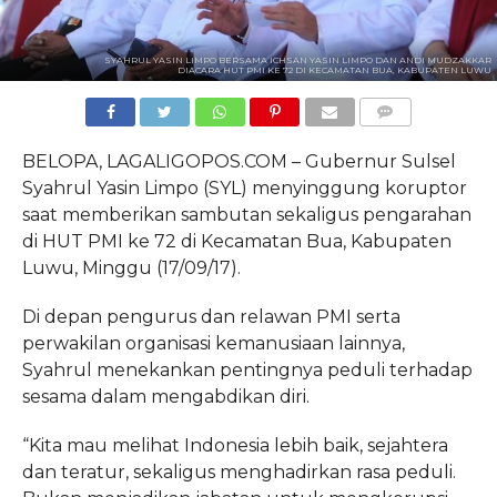
SYAHRUL YASIN LIMPO BERSAMA ICHSAN YASIN LIMPO DAN ANDI MUDZAKKAR
DIACARA HUT PMI KE 72 DI KECAMATAN BUA, KABUPATEN LUWU
COMMENTS
BELOPA, LAGALIGOPOS.COM – Gubernur Sulsel
Syahrul Yasin Limpo (SYL) menyinggung koruptor
saat memberikan sambutan sekaligus pengarahan
di HUT PMI ke 72 di Kecamatan Bua, Kabupaten
Luwu, Minggu (17/09/17).
Di depan pengurus dan relawan PMI serta
perwakilan organisasi kemanusiaan lainnya,
Syahrul menekankan pentingnya peduli terhadap
sesama dalam mengabdikan diri.
“Kita mau melihat Indonesia lebih baik, sejahtera
dan teratur, sekaligus menghadirkan rasa peduli.