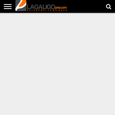
NEWS
POLITIK
HUKUM
METRO
LINGKUNGAN
PENDIDIKAN
KOMUNITAS
EDITORIAL
BERSPONSOR
LOKER
OPINI
FOTO
LAGALIGOTV
CITIZEN
REPORT