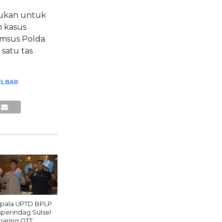
lukan untuk
 kasus
rimsus Polda
satu tas
ELBAR
pala UPTD BPLP
sperindag Sulsel
rjaring OTT