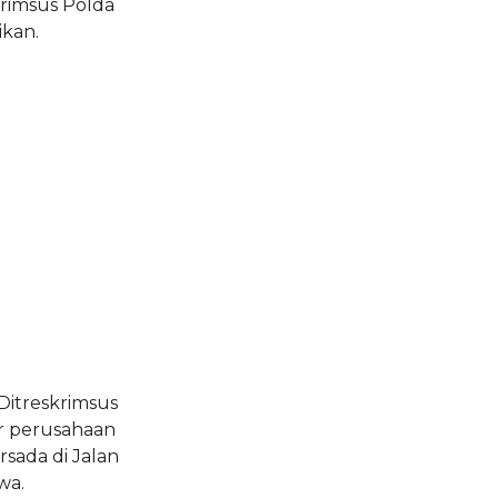
krimsus Polda
ikan.
 Ditreskrimsus
r perusahaan
sada di Jalan
wa.