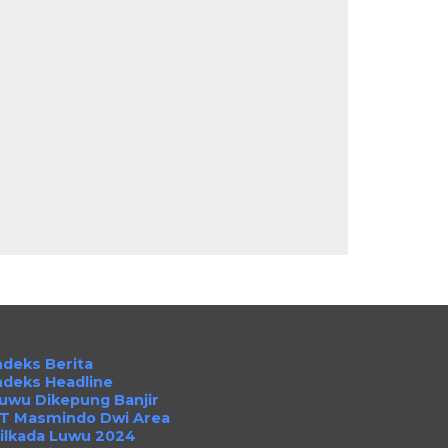
ndeks Berita
ndeks Headline
uwu Dikepung Banjir
T Masmindo Dwi Area
ilkada Luwu 2024