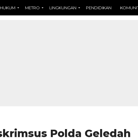
HUKUM
METRO
LINGKUNGAN
PENDIDIKAN
KOMUNI
eskrimsus Polda Geledah