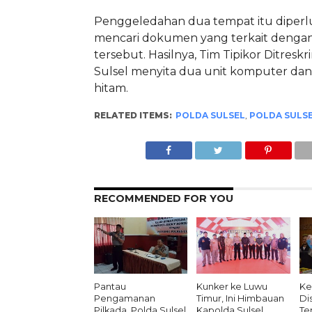
Penggeledahan dua tempat itu diper
mencari dokumen yang terkait dengan
tersebut. Hasilnya, Tim Tipikor Ditresk
Sulsel menyita dua unit komputer dan 
hitam.
RELATED ITEMS:
POLDA SULSEL
,
POLDA SULS
RECOMMENDED FOR YOU
Pantau
Kunker ke Luwu
Ke
Pengamanan
Timur, Ini Himbauan
Di
Pilkada, Polda Sulsel
Kapolda Sulsel
Te