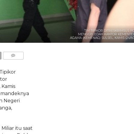
TIM TIPIKOR DITRESKRIMSUS P
MENGGELEDAH KANTOR KEMENTE
AGAMA (KEMENAG) SULSEL, KAMIS (24/8/2
COMMENTS
ipikor
tor
 Kamis
it mandeknya
h Negeri
anga,
iliar itu saat