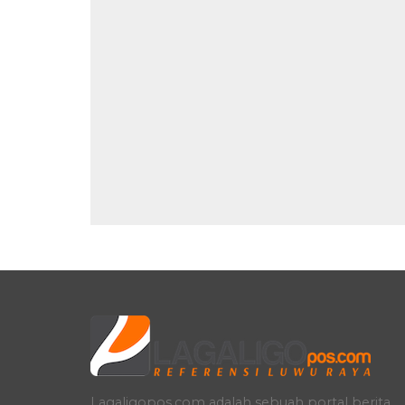
Lagaligopos.com adalah sebuah portal berita