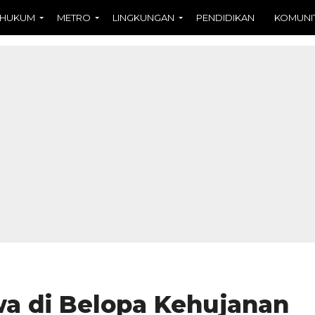
HUKUM
METRO
LINGKUNGAN
PENDIDIKAN
KOMUNI
a di Belopa Kehujanan