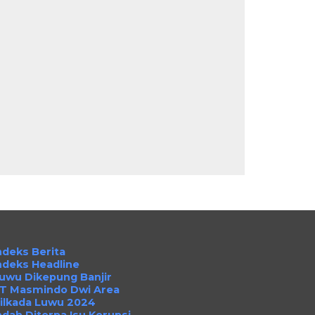
ndeks Berita
ndeks Headline
uwu Dikepung Banjir
T Masmindo Dwi Area
ilkada Luwu 2024
ndah Diterpa Isu Korupsi