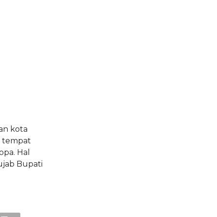
lan kota
a tempat
opa. Hal
ujab Bupati