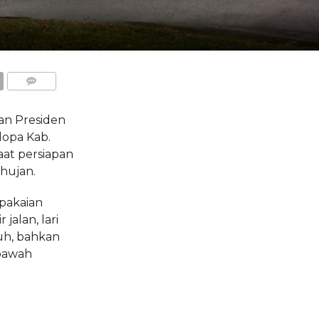
COMMENTS
an Presiden
lopa Kab.
at persiapan
 hujan.
pakaian
jalan, lari
uh, bahkan
 bawah