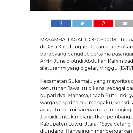
MASAMBA, LAGALIGOPOS.COM – Ribua
di Desa Katulungan, Kecamatan Sukama
bergoyang dangdut bersama pasangan
Arifin Junaidi-Andi Abdullah Rahim pad
silaturahmi yang digelar, Minggu (15/11/1
Kecamatan Sukamaju yang mayoritas d
keturunan Jawa itu dikenal sebagai bas
bupati rival Manassa, Indah Putri Indri
warga yang ditemui mengaku, kehadir
acara itu murni karena masih mengingi
Junaidi untuk melanjutkan pembangu
Kabupaten Luwu Utara. “Saya datang 
diundang. Hanya ingin mendengarkan