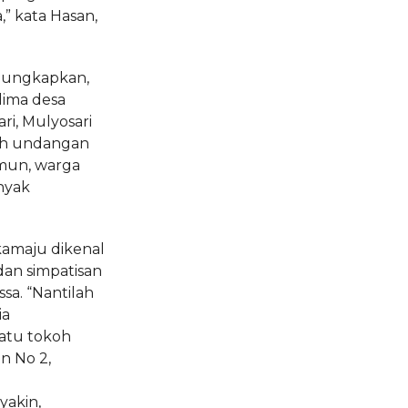
,” kata Hasan,
ngungkapkan,
 lima desa
ri, Mulyosari
ah undangan
amun, warga
nyak
amaju dikenal
 dan simpatisan
ssa. “Nantilah
ia
atu tokoh
n No 2,
akin,