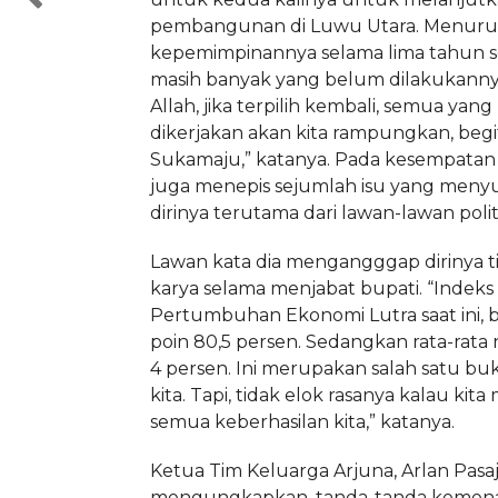
pembangunan di Luwu Utara. Menurut
kepemimpinannya selama lima tahun 
masih banyak yang belum dilakukannya
Allah, jika terpilih kembali, semua yan
dikerjakan akan kita rampungkan, begi
Sukamaju,” katanya. Pada kesempatan i
juga menepis sejumlah isu yang men
dirinya terutama dari lawan-lawan polit
Lawan kata dia mengangggap dirinya t
karya selama menjabat bupati. “Indeks
Pertumbuhan Ekonomi Lutra saat ini, 
poin 80,5 persen. Sedangkan rata-rata 
4 persen. Ini merupakan salah satu bu
kita. Tapi, tidak elok rasanya kalau k
semua keberhasilan kita,” katanya.
Ketua Tim Keluarga Arjuna, Arlan Pasaj
mengungkapkan, tanda-tanda kemen