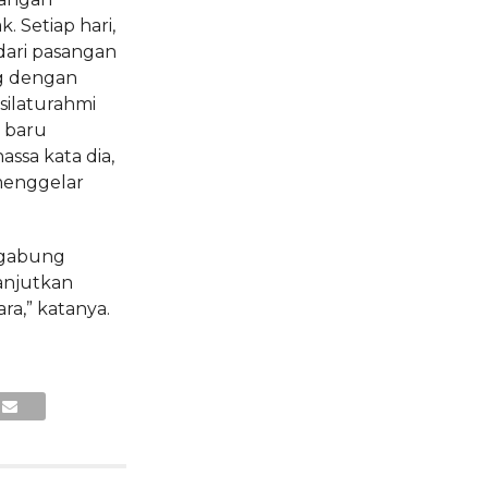
 Setiap hari,
dari pasangan
g dengan
silaturahmi
r baru
sa kata dia,
menggelar
ergabung
anjutkan
a,” katanya.