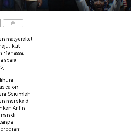
COMMENTS
n masyarakat
ju, ikut
 Manassa,
a acara
5).
ihuni
is calon
yani. Sejumlah
an mereka di
nkan Arifin
nan di
tanpa
 program