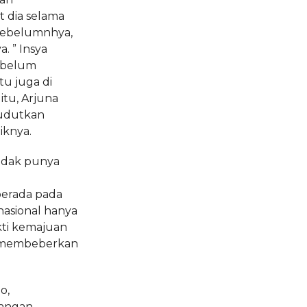
 dia selama
sebelumnhya,
. ” Insya
g belum
tu juga di
tu, Arjuna
yudutkan
iknya.
idak punya
berada pada
nasional hanya
kti kemajuan
ita membeberkan
o,
angan