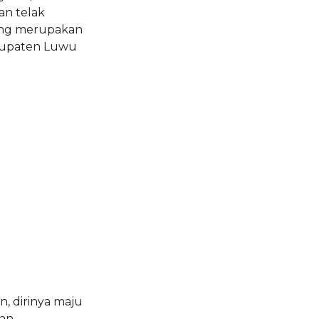
n telak
ang merupakan
abupaten Luwu
n, dirinya maju
kan