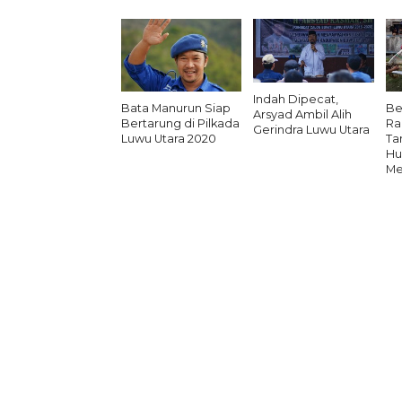
Indah Dipecat,
Bata Manurun Siap
Be
Arsyad Ambil Alih
Bertarung di Pilkada
Ra
Gerindra Luwu Utara
Luwu Utara 2020
Ta
Hu
Me