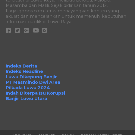
terbesar di Luwu Raya, meliputi Belopa, Palopo,
Masamba dan Malili. Sejak didirikan tahun 2012,
Lagaligopos.com terus menayangkan konten yang
akurat dan mencerahkan untuk memenuhi kebutuhan
informasi publik di Luwu Raya
Indeks Berita
Indeks Headline
Luwu Dikepung Banjir
PT Masmindo Dwi Area
Pilkada Luwu 2024
Indah Diterpa Isu Korupsi
Banjir Luwu Utara