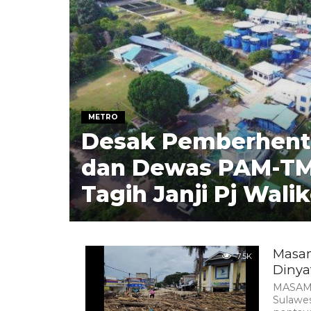
METRO
Desak Pemberhenti
dan Dewas PAM-T
Tagih Janji Pj Wali
Masam
7.5K
Dinya
MASAMB
Sulawes