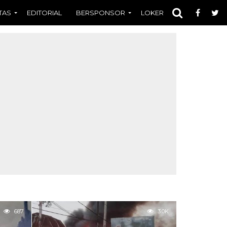
TAS
EDITORIAL
BERSPONSOR
LOKER
OPINI
FOT
687
3.0K