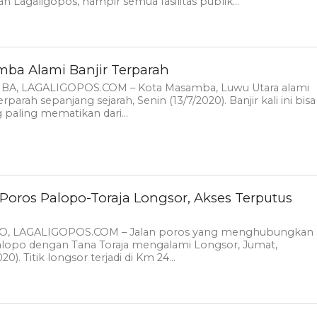
n Lagaligopos, hampir semua fasilitas publik...
ba Alami Banjir Terparah
A, LAGALIGOPOS.COM – Kota Masamba, Luwu Utara alami
erparah sepanjang sejarah, Senin (13/7/2020). Banjir kali ini bisa
g paling mematikan dari...
 Poros Palopo-Toraja Longsor, Akses Terputus
, LAGALIGOPOS.COM – Jalan poros yang menghubungkan
alopo dengan Tana Toraja mengalami Longsor, Jumat,
20). Titik longsor terjadi di Km 24...