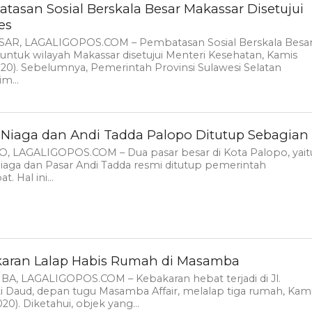
tasan Sosial Berskala Besar Makassar Disetujui
es
AR, LAGALIGOPOS.COM – Pembatasan Sosial Berskala Besa
untuk wilayah Makassar disetujui Menteri Kesehatan, Kamis
020). Sebelumnya, Pemerintah Provinsi Sulawesi Selatan
m...
 Niaga dan Andi Tadda Palopo Ditutup Sebagian
, LAGALIGOPOS.COM – Dua pasar besar di Kota Palopo, yait
iaga dan Pasar Andi Tadda resmi ditutup pemerintah
. Hal ini...
aran Lalap Habis Rumah di Masamba
A, LAGALIGOPOS.COM – Kebakaran hebat terjadi di Jl.
i Daud, depan tugu Masamba Affair, melalap tiga rumah, Kam
020). Diketahui, objek yang...