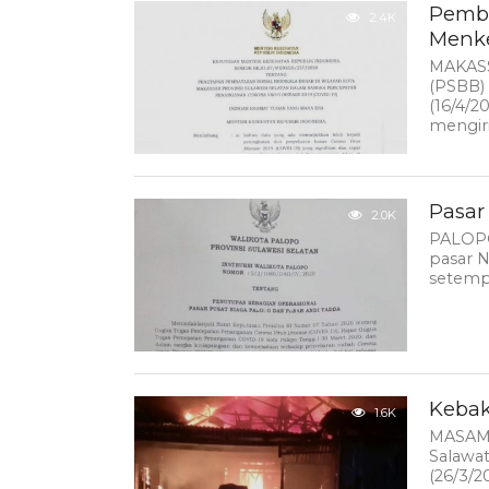
Pemba
2.4K
Menk
MAKASS
(PSBB) 
(16/4/2
mengiri
Pasar
2.0K
PALOPO
pasar N
setempat
Kebak
1.6K
MASAMB
Salawat
(26/3/2