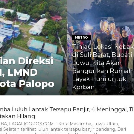
METRO
Tinjau Lokasi Keba
di Suli Barat, Bupati
an Direksi
Luwu: Kita Akan
M, LMND
Bangunkan Rumah
Layak Huni untuk
kota Palopo
Korban
ba Luluh Lantak Tersapu Banjir, 4 Meninggal, 11
takan Hilang
A, LAGALIGOPOS.COM – Kota Masamba, Luwu Utara,
i Selatan terlihat luluh lantak tersapu banjir bandang. Dari