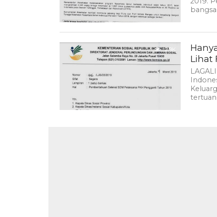
2019. 
bangsa 
Hanya 
2.9K
Lihat 
LAGALI
Indone
Keluar
tertuan