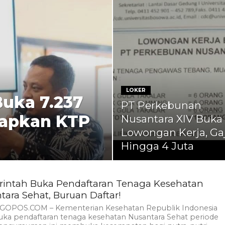
LOKER
Buka 7.237
PT Perkebunan
iapkan KTP
Nusantara XIV Buka
Lowongan Kerja, Gaj
Hingga 4 Juta
intah Buka Pendaftaran Tenaga Kesehatan
tara Sehat, Buruan Daftar!
GOPOS.COM – Kementerian Kesehatan Republik Indonesia
a pendaftaran tenaga kesehatan Nusantara Sehat periode