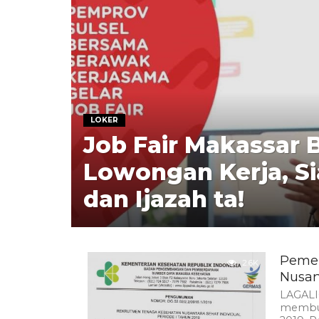
LOKER
Job Fair Makassar 
Lowongan Kerja, S
dan Ijazah ta!
Pemer
2.6K
Nusan
LAGALI
membuk