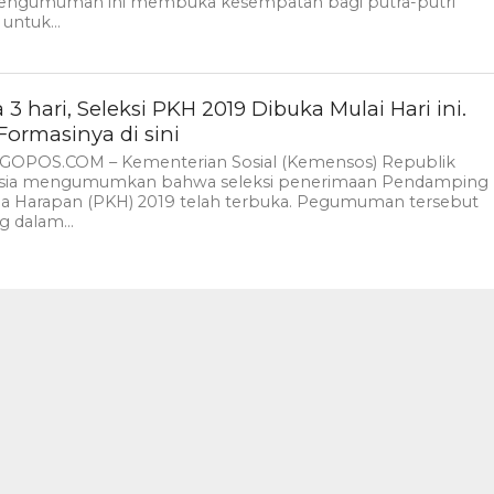
Pengumuman ini membuka kesempatan bagi putra-putri
untuk...
3 hari, Seleksi PKH 2019 Dibuka Mulai Hari ini.
Formasinya di sini
GOPOS.COM – Kementerian Sosial (Kemensos) Republik
sia mengumumkan bahwa seleksi penerimaan Pendamping
ga Harapan (PKH) 2019 telah terbuka. Pegumuman tersebut
g dalam...