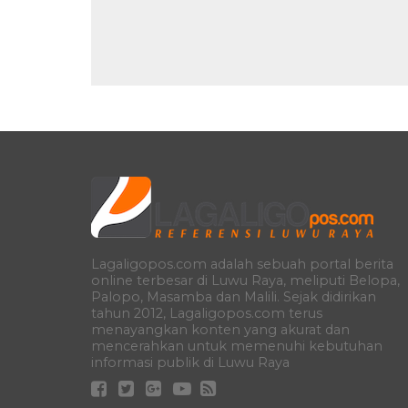
Lagaligopos.com adalah sebuah portal berita
online terbesar di Luwu Raya, meliputi Belopa,
Palopo, Masamba dan Malili. Sejak didirikan
tahun 2012, Lagaligopos.com terus
menayangkan konten yang akurat dan
mencerahkan untuk memenuhi kebutuhan
informasi publik di Luwu Raya