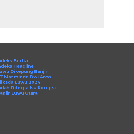
ndeks Berita
ndeks Headline
uwu Dikepung Banjir
T Masmindo Dwi Area
ilkada Luwu 2024
ndah Diterpa Isu Korupsi
anjir Luwu Utara