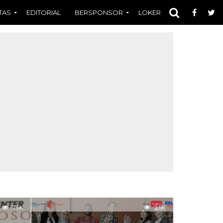
TAS
EDITORIAL
BERSPONSOR
LOKER
OPINI
FOT
7.6K
2.5K