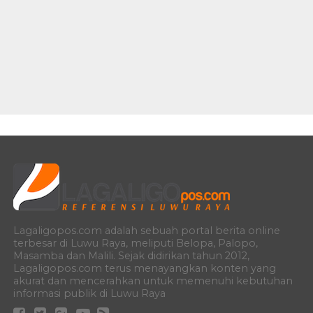
Lagaligopos.com adalah sebuah portal berita online
terbesar di Luwu Raya, meliputi Belopa, Palopo,
Masamba dan Malili. Sejak didirikan tahun 2012,
Lagaligopos.com terus menayangkan konten yang
akurat dan mencerahkan untuk memenuhi kebutuhan
informasi publik di Luwu Raya