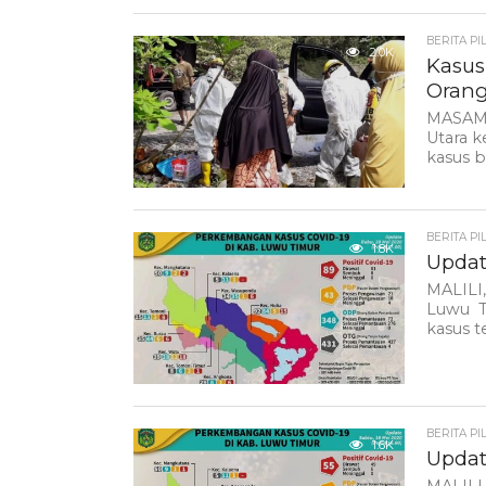
BERITA PI
2.0K
Kasus
Oran
MASAMB
Utara k
kasus b
BERITA PI
1.8K
Updat
MALILI
Luwu Ti
kasus t
BERITA PI
1.6K
Updat