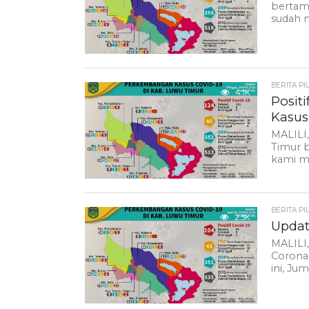
bertamb
sudah m
BERITA PI
4.1K
Posit
Kasus
MALILI,
Timur b
kami m
BERITA PI
2.3K
Updat
MALILI,
Corona 
ini, Jum