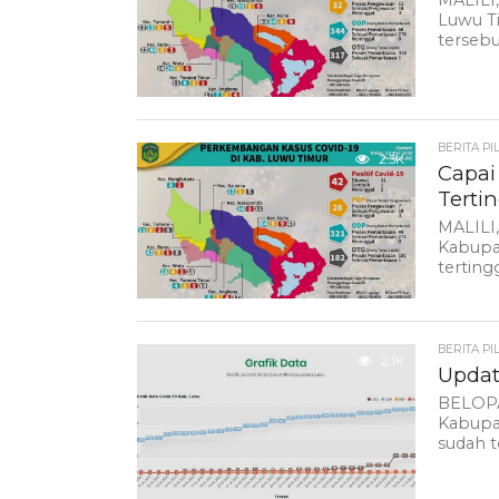
MALILI
Luwu Ti
tersebu
BERITA PI
2.3K
Capai
Tertin
MALILI,
Kabupat
tertinggi
BERITA PI
2.1K
Updat
BELOPA
Kabupat
sudah to