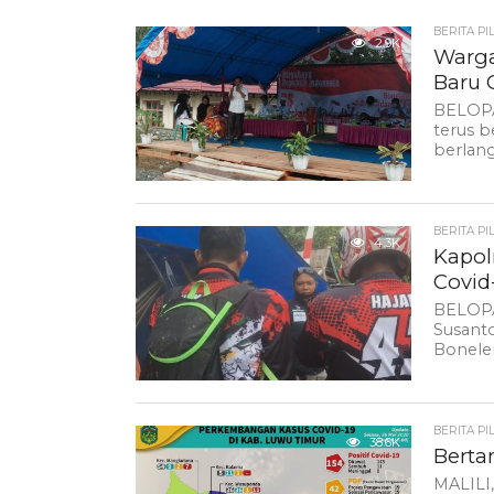
BERITA PI
2.9K
Warga
Baru 
BELOPA
terus b
berlan
BERITA PI
4.3K
Kapol
Covid
BELOPA
Susanto
Bonelem
BERITA PI
38.6K
Berta
MALILI