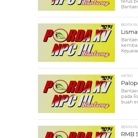
terus b
Bantae
BERITA PI
1.6K
Lisma
Bantaen
kembali
Kejuara
METRO
1.3K
Palop
Bantae
pada Ra
buah em
BERITA PI
1.2K
RMB S