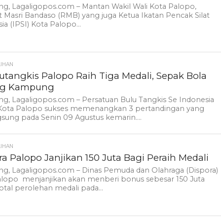
g, Lagaligopos.com – Mantan Wakil Wali Kota Palopo,
Masri Bandaso (RMB) yang juga Ketua Ikatan Pencak Silat
ia (IPSI) Kota Palopo...
LIHAN
utangkis Palopo Raih Tiga Medali, Sepak Bola
ng Kampung
g, Lagaligopos.com – Persatuan Bulu Tangkis Se Indonesia
 Kota Palopo sukses memenangkan 3 pertandingan yang
sung pada Senin 09 Agustus kemarin....
LIHAN
ra Palopo Janjikan 150 Juta Bagi Peraih Medali
ng, Lagaligopos.com – Dinas Pemuda dan Olahraga (Dispora)
alopo menjanjikan akan menberi bonus sebesar 150 Juta
otal perolehan medali pada...