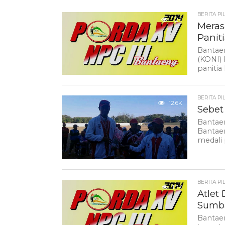
BERITA PI
1.2K
Meras
Panit
Bantaen
(KONI) 
panitia
BERITA PI
12.6K
Sebet
Bantae
Bantaen
medali 
BERITA PI
1.3K
Atlet
Sumb
Bantae