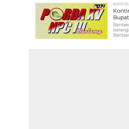
BERITA PI
1.1K
Konti
Bupat
Bantae
berang
Bantaen