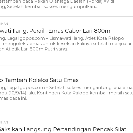
ertambah pada Pekan Olahraga Daerah (Porda) XV di
ng, Setelah kembali sukses mengumpulkan...
LIHAN
wati Ilang, Peraih Emas Cabor Lari 800m
g, Lagaligopos.com – Lismawati Ilang, Atlet Kota Palopo
 mengoleksi emas untuk kesekian kalinya setelah menjuarai
an Atletik Lari 800m Putri yang...
o Tambah Koleksi Satu Emas
ng, Lagaligopos.com – Setelah sukses mengantongi dua ema
bu (10/9/14) lalu, Kontingen Kota Palopo kembali meraih sat
as pada ini,...
LIHAN
aksikan Langsung Pertandingan Pencak Silat