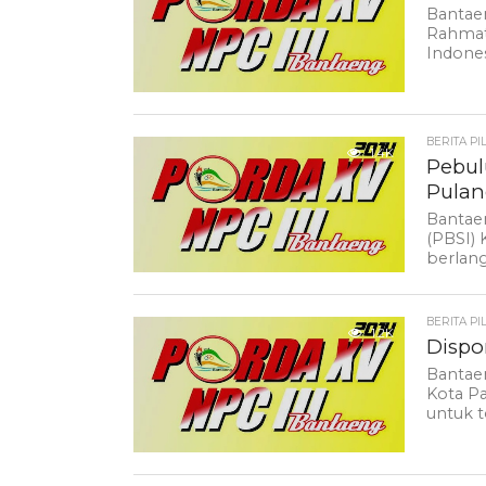
Bantaen
Rahmat 
Indones
BERITA PI
1.4K
Pebul
Pula
Bantaen
(PBSI)
berlang
BERITA PI
1.2K
Dispo
Bantae
Kota P
untuk t