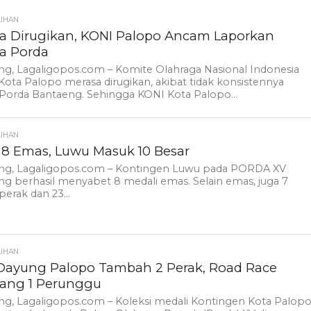
LIHAN
a Dirugikan, KONI Palopo Ancam Laporkan
ia Porda
g, Lagaligopos.com – Komite Olahraga Nasional Indonesia
Kota Palopo merasa dirugikan, akibat tidak konsistennya
 Porda Bantaeng. Sehingga KONI Kota Palopo...
LIHAN
 8 Emas, Luwu Masuk 10 Besar
ng, Lagaligopos.com – Kontingen Luwu pada PORDA XV
g berhasil menyabet 8 medali emas. Selain emas, juga 7
perak dan 23...
LIHAN
 Dayung Palopo Tambah 2 Perak, Road Race
ang 1 Perunggu
ng, Lagaligopos.com – Koleksi medali Kontingen Kota Palop