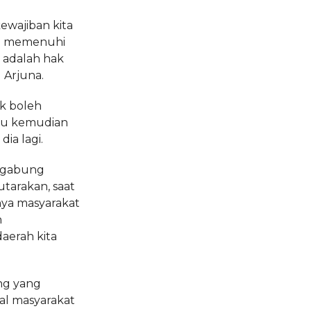
ewajiban kita
a memenuhi
u adalah hak
 Arjuna.
ak boleh
ru kemudian
ia lagi.
rgabung
tarakan, saat
nya masyarakat
n
aerah kita
ng yang
al masyarakat