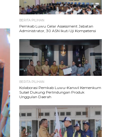
BERITA PILIHAN
Pemkab Luwu Gelar Assessment Jabatan
Administrator, 30 ASN Ikuti Uji Kompetensi
BERITA PILIHAN
Kolaborasi Pemkab Luwu–Kanwil Kemenkum
Sulsel Dukung Perlindungan Produk
Unggulan Daerah