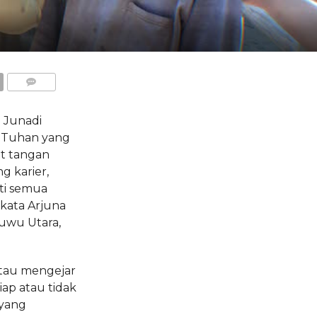
COMMENTS
 Junadi
n Tuhan yang
t tangan
g karier,
rti semua
kata Arjuna
Luwu Utara,
atau mengejar
iap atau tidak
 yang