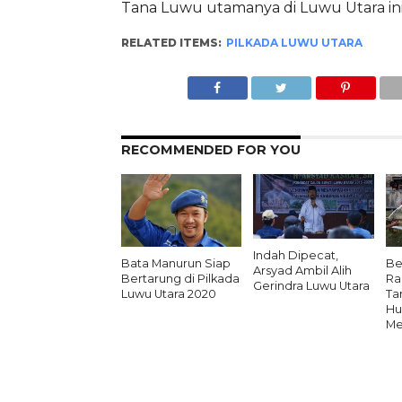
Tana Luwu utamanya di Luwu Utara ini.
RELATED ITEMS:
PILKADA LUWU UTARA
RECOMMENDED FOR YOU
Indah Dipecat,
Bata Manurun Siap
Be
Arsyad Ambil Alih
Bertarung di Pilkada
Ra
Gerindra Luwu Utara
Luwu Utara 2020
Ta
Hu
Me