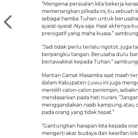
“Mengenai persoalan kita bekerja keras
memenangkan pilkada ini, itu sebuah k
sebagai hamba Tuhan untuk berusah
syarat-syarat-Nya saja. Hasil akhirnya it
prerogatif yang maha kuasa.” sambung
“Jadi tidak perlu terlalu ngotot, juga t
berpangku tangan. Berusaha dulu ba
bertawakkal kepada Tuhan.” sambung d
Mantan Camat Masamba saat masih te
dalam Kabupaten Luwu ini juga mengu
memilih calon-calon pemimpin, sebaik
mendasarkan pada hati nurani. “Janga
menggandaikan nasib kampung atau d
pada orang yang tidak tepat.”
“Gantungkan harapan kita kepada ora
mengerti akar budaya dan kearifan lok