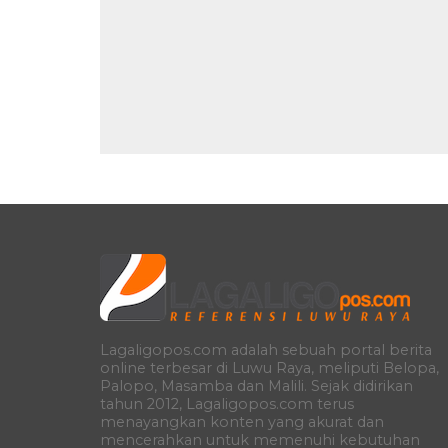
Lagaligopos.com adalah sebuah portal berita
online terbesar di Luwu Raya, meliputi Belopa,
Palopo, Masamba dan Malili. Sejak didirikan
tahun 2012, Lagaligopos.com terus
menayangkan konten yang akurat dan
mencerahkan untuk memenuhi kebutuhan