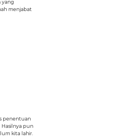
n yang
rnah menjabat
es penentuan
. Hasilnya pun
um kita lahir.