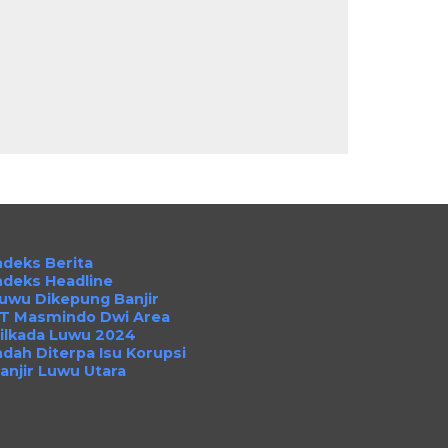
ndeks Berita
ndeks Headline
uwu Dikepung Banjir
T Masmindo Dwi Area
ilkada Luwu 2024
ndah Diterpa Isu Korupsi
anjir Luwu Utara