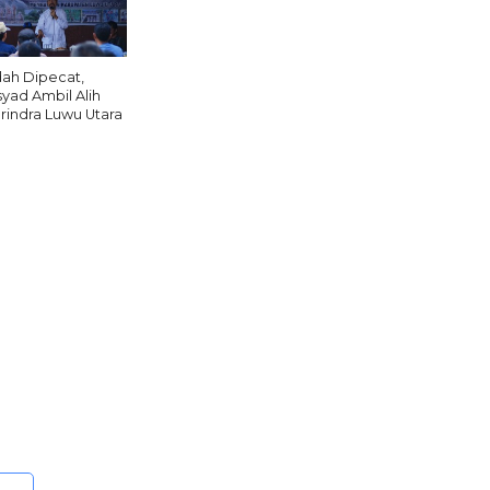
dah Dipecat,
syad Ambil Alih
rindra Luwu Utara