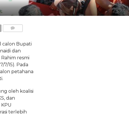
COMMENTS
calon Bupati
naidi dan
h Rahim resmi
/7/15). Pada
 calon petahana
i.
ng oleh koalisi
KS, dan
e KPU
asi terlebih