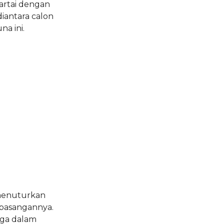
artai dengan
diantara calon
na ini.
menuturkan
 pasangannya.
uga dalam