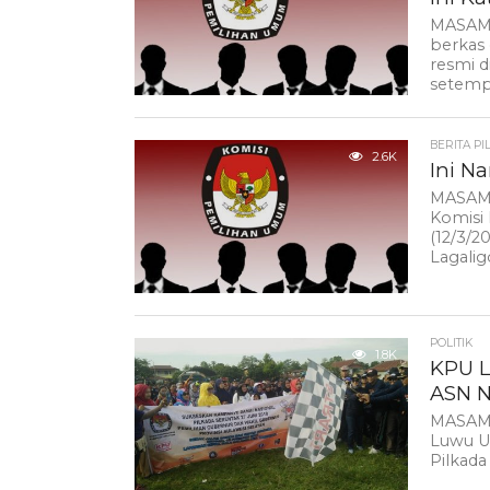
MASAMB
berkas
resmi d
setempa
BERITA PI
2.6K
Ini N
MASAMB
Komisi
(12/3/2
Lagaligo
POLITIK
1.8K
KPU L
ASN N
MASAMB
Luwu U
Pilkada