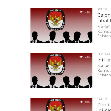
POLITIK
2.1K
Calon
Lihat 
MAKASS
Komisi
Selata
BERITA PI
2.1K
Ini H
MAKASS
Komisi
Selatan
POLITIK
1.9K
Penda
Ini Ka