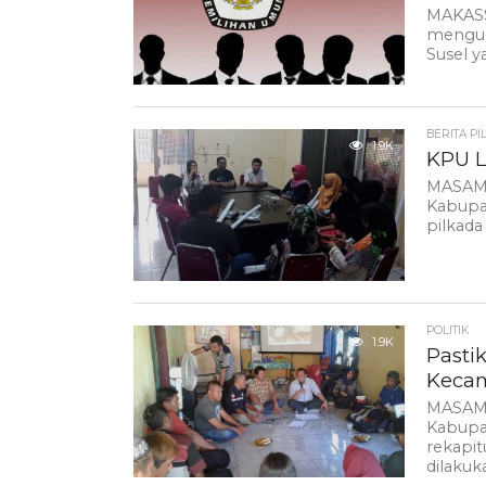
MAKASS
mengum
Susel y
BERITA PI
1.9K
KPU L
MASAMB
Kabupat
pilkada
POLITIK
1.9K
Pasti
Keca
MASAMB
Kabupa
rekapit
dilakuka