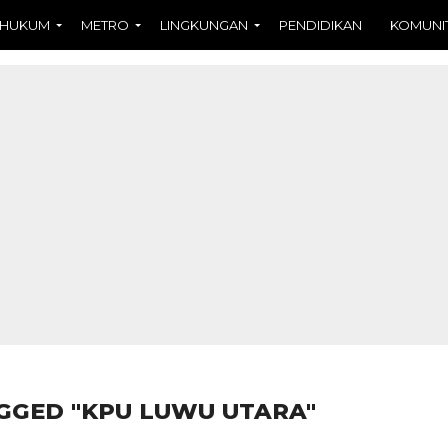
HUKUM
METRO
LINGKUNGAN
PENDIDIKAN
KOMUNI
GGED "KPU LUWU UTARA"