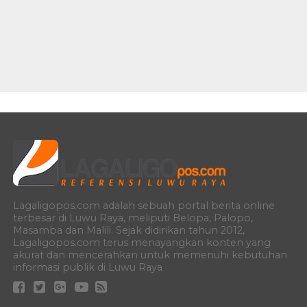
Lagaligopos.com adalah sebuah portal berita online
terbesar di Luwu Raya, meliputi Belopa, Palopo,
Masamba dan Malili. Sejak didirikan tahun 2012,
Lagaligopos.com terus menayangkan konten yang
akurat dan mencerahkan untuk memenuhi kebutuhan
informasi publik di Luwu Raya