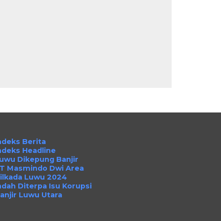
ndeks Berita
ndeks Headline
uwu Dikepung Banjir
T Masmindo Dwi Area
ilkada Luwu 2024
ndah Diterpa Isu Korupsi
anjir Luwu Utara