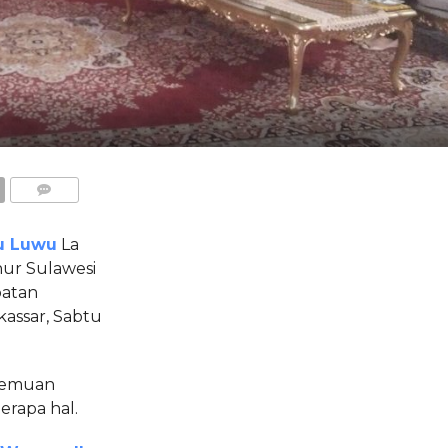
COMMENTS
u Luwu
La
ur Sulawesi
batan
assar, Sabtu
temuan
rapa hal.