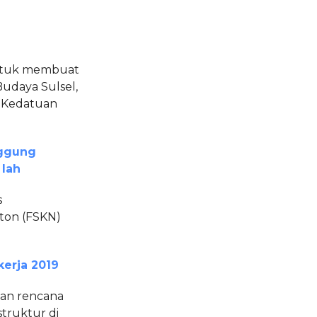
ntuk membuat
Budaya Sulsel,
l Kedatuan
nggung
 lah
s
ton (FSKN)
kerja 2019
kan rencana
truktur di