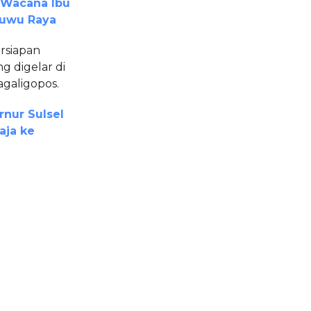
 Wacana Ibu
Luwu Raya
rsiapan
g digelar di
galigopos.
nur Sulsel
aja ke