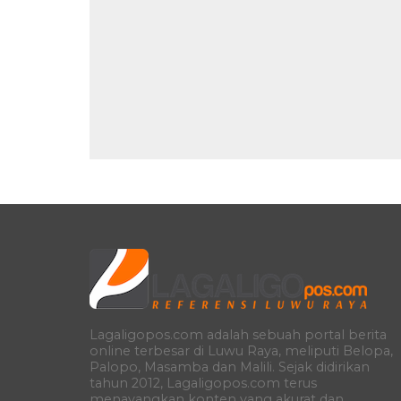
Lagaligopos.com adalah sebuah portal berita
online terbesar di Luwu Raya, meliputi Belopa,
Palopo, Masamba dan Malili. Sejak didirikan
tahun 2012, Lagaligopos.com terus
menayangkan konten yang akurat dan