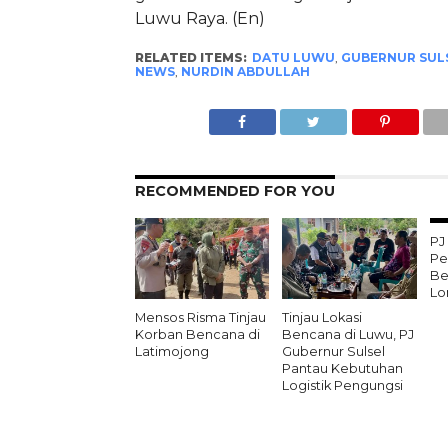
Luwu Raya. (En)
RELATED ITEMS:
DATU LUWU
,
GUBERNUR SUL
NEWS
,
NURDIN ABDULLAH
RECOMMENDED FOR YOU
PJ
Pe
Be
Lo
Mensos Risma Tinjau
Tinjau Lokasi
Korban Bencana di
Bencana di Luwu, PJ
Latimojong
Gubernur Sulsel
Pantau Kebutuhan
Logistik Pengungsi