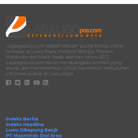
Lagaligopos.com adalah sebuah portal berita online
terbesar di Luwu Raya, meliputi Belopa, Palopo,
Masamba dan Malili. Sejak didirikan tahun 2012,
Lagaligopos.com terus menayangkan konten yang
akurat dan mencerahkan untuk memenuhi kebutuhan
informasi publik di Luwu Raya
Indeks Berita
Indeks Headline
Luwu Dikepung Banjir
PT Masmindo Dwi Area