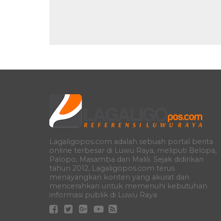
Lagaligopos.com adalah sebuah portal berita
online terbesar di Luwu Raya, meliputi Belopa,
Palopo, Masamba dan Malili. Sejak didirikan
tahun 2012, Lagaligopos.com terus
menayangkan konten yang akurat dan
mencerahkan untuk memenuhi kebutuhan
informasi publik di Luwu Raya