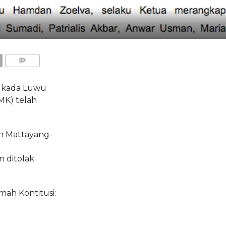
COMMENTS
ilkada Luwu
MK) telah
n Mattayang-
n ditolak
mah Kontitusi: