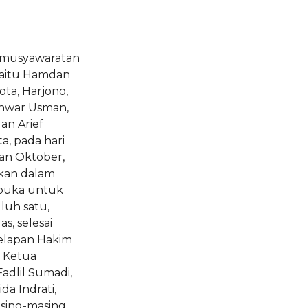
rmusyawaratan
yaitu Hamdan
ta, Harjono,
 Anwar Usman,
an Arief
a, pada hari
lan Oktober,
pkan dalam
rbuka untuk
luh satu,
s, selesai
delapan Hakim
u Ketua
adlil Sumadi,
da Indrati,
sing-masing