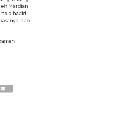
leh Mardian
ta dihadiri
asanya, dan
hkamah