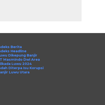
ndeks Berita
ndeks Headline
uwu Dikepung Banjir
T Masmindo Dwi Area
ilkada Luwu 2024
ndah Diterpa Isu Korupsi
anjir Luwu Utara