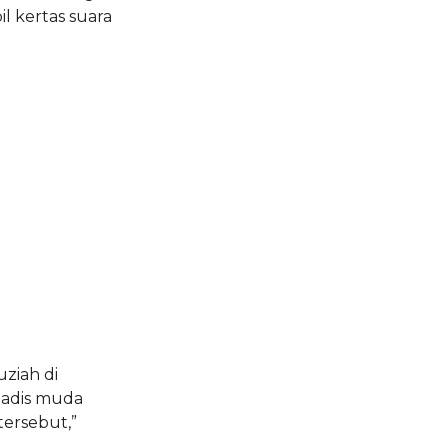
 kertas suara
ziah di
gadis muda
ersebut,”