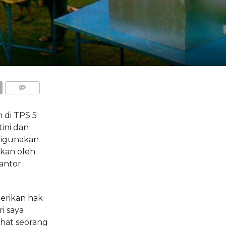
COMMENTS
 di TPS 5
tini dan
digunakan
ikan oleh
kantor
berikan hak
ri saya
ihat seorang