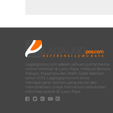
Lagaligopos.com adalah sebuah portal berita
online terbesar di Luwu Raya, meliputi Belopa,
Palopo, Masamba dan Malili. Sejak didirikan
tahun 2012, Lagaligopos.com terus
menayangkan konten yang akurat dan
mencerahkan untuk memenuhi kebutuhan
informasi publik di Luwu Raya