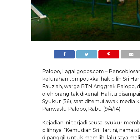
Palopo, Lagaligopos.com – Pencoblosan
kelurahan tompotikka, hak pilih Sri Har
Fauziah, warga BTN Anggrek Palopo, 
oleh orang tak dikenal. Hal itu disampa
Syukur (56), saat ditemui awak media 
Panwaslu Palopo, Rabu (9/4/14).
Kejadian ini terjadi seusai syukur mem
pilihnya. “Kemudian Sri Hartini, nama ist
dipanggil untuk memilih, lalu saya mel