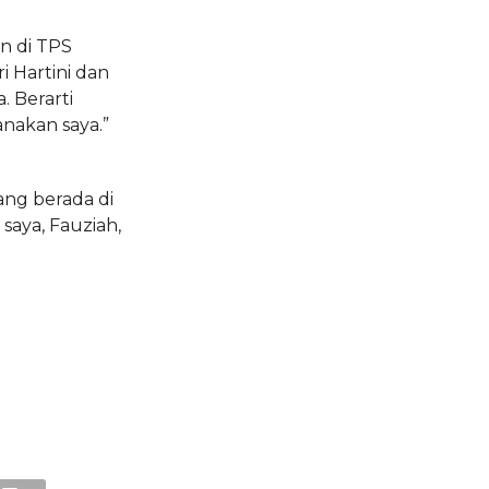
n di TPS
i Hartini dan
 Berarti
anakan saya.”
dang berada di
saya, Fauziah,