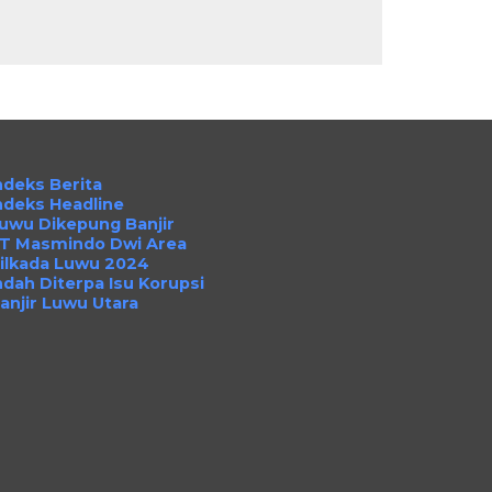
ndeks Berita
ndeks Headline
uwu Dikepung Banjir
T Masmindo Dwi Area
ilkada Luwu 2024
ndah Diterpa Isu Korupsi
anjir Luwu Utara