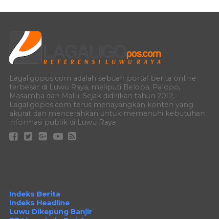
Lagaligopos.com adalah sebuah portal berita online
terbesar di Luwu Raya, meliputi Belopa, Palopo,
Masamba dan Malili. Sejak didirikan tahun 2012,
Lagaligopos.com terus menayangkan konten yang
akurat dan mencerahkan untuk memenuhi kebutuhan
informasi publik di Luwu Raya
Indeks Berita
Indeks Headline
Luwu Dikepung Banjir