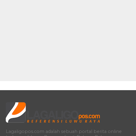
Lagaligopos.com adalah sebuah portal berita online