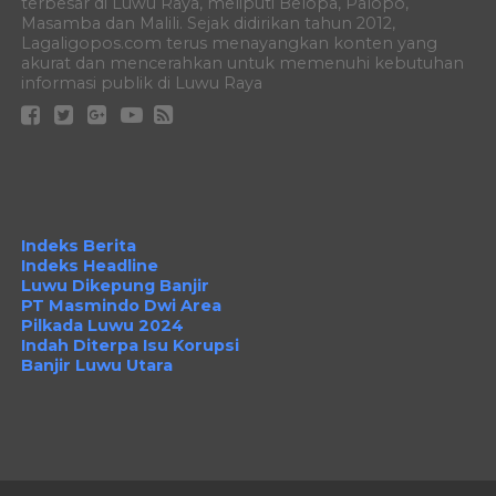
terbesar di Luwu Raya, meliputi Belopa, Palopo,
Masamba dan Malili. Sejak didirikan tahun 2012,
Lagaligopos.com terus menayangkan konten yang
akurat dan mencerahkan untuk memenuhi kebutuhan
informasi publik di Luwu Raya
Indeks Berita
Indeks Headline
Luwu Dikepung Banjir
PT Masmindo Dwi Area
Pilkada Luwu 2024
Indah Diterpa Isu Korupsi
Banjir Luwu Utara