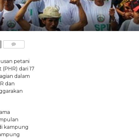
COMMENTS
san petani
(PHR) dari 17
bagian dalam
HR dan
enggarakan
sama
mpulan
 di kampung
Kampung