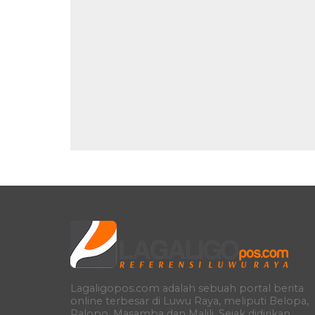
Lagaligopos.com adalah sebuah portal berita
online terbesar di Luwu Raya, meliputi Belopa,
Palopo, Masamba dan Malili. Sejak didirikan