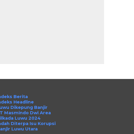
ndeks Berita
ndeks Headline
uwu Dikepung Banjir
T Masmindo Dwi Area
ilkada Luwu 2024
ndah Diterpa Isu Korupsi
anjir Luwu Utara