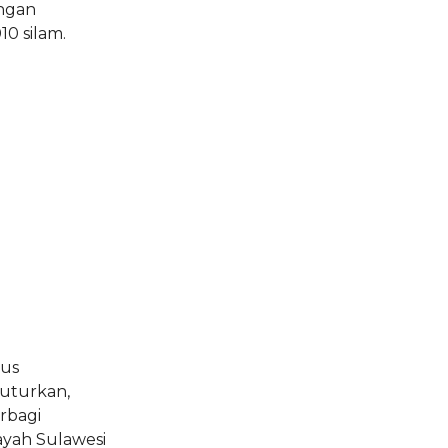
ngan
0 silam.
rus
uturkan,
rbagi
ayah Sulawesi