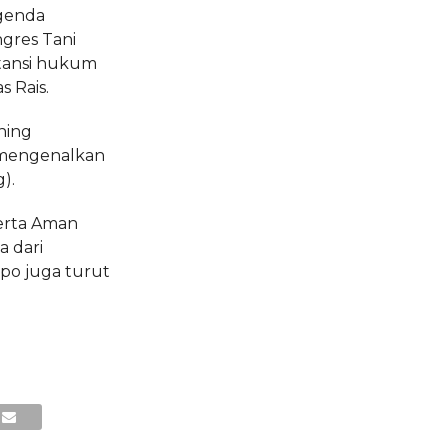
genda
gres Tani
btansi hukum
s Rais.
ining
 mengenalkan
).
serta Aman
 dari
opo juga turut