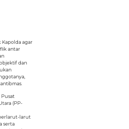
k Kapolda agar
lik antar
an
bjektif dan
kukan
nggotanya,
kantibmas.
 Pusat
tara (PP-
a
rlarut-larut
a serta