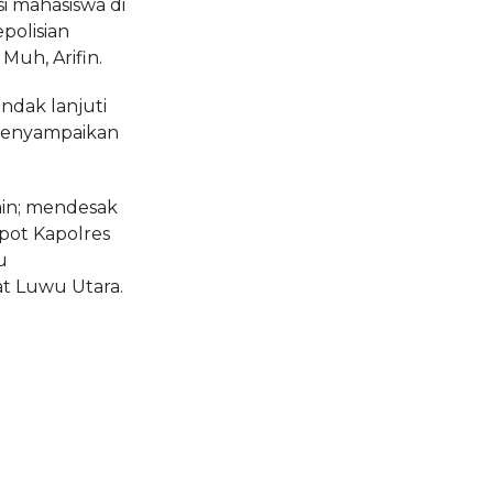
i mahasiswa di
polisian
Muh, Arifin.
ndak lanjuti
 menyampaikan
ain; mendesak
pot Kapolres
u
t Luwu Utara.