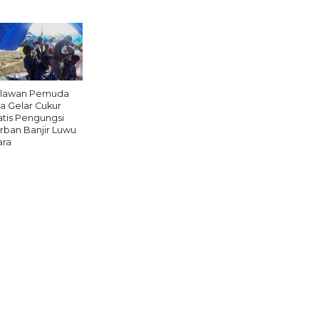
lawan Pemuda
a Gelar Cukur
atis Pengungsi
rban Banjir Luwu
ara