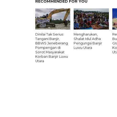
RECOMMENDED FOR YOU
Dinilai Tak Serius
Mengharukan,
Re
Tangani Banjir,
Shalat Idul Adha
Bu
BBWS Jeneberang
Pengungsi Banjir
Gr
Pompengan di
Luwu Utara
Ko
Sorot Masyarakat
Ut
Korban Banjir Luwu
Utara