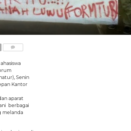
COMMENTS
Mahasiswa
orum
atur), Senin
depan Kantor
an aparat
ni berbagai
ng melanda