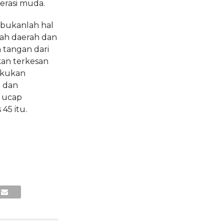
rasi muda.
 bukanlah hal
tah daerah dan
 tangan dari
an terkesan
akukan
i dan
” ucap
45 itu.