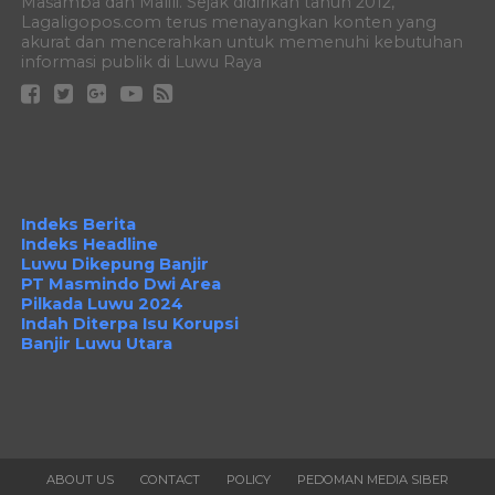
Masamba dan Malili. Sejak didirikan tahun 2012,
Lagaligopos.com terus menayangkan konten yang
akurat dan mencerahkan untuk memenuhi kebutuhan
informasi publik di Luwu Raya
Indeks Berita
Indeks Headline
Luwu Dikepung Banjir
PT Masmindo Dwi Area
Pilkada Luwu 2024
Indah Diterpa Isu Korupsi
Banjir Luwu Utara
ABOUT US
CONTACT
POLICY
PEDOMAN MEDIA SIBER