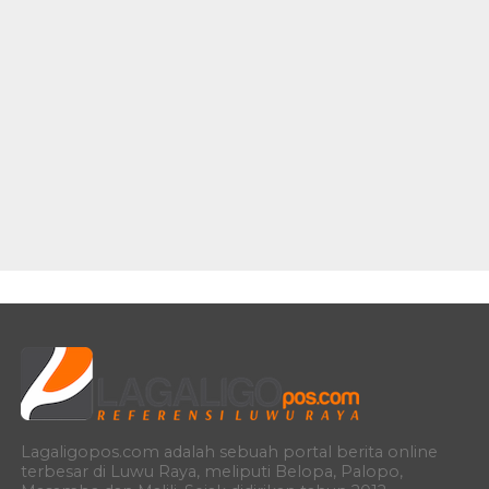
Lagaligopos.com adalah sebuah portal berita online
terbesar di Luwu Raya, meliputi Belopa, Palopo,