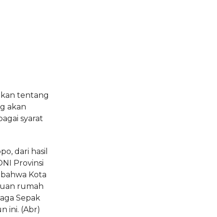
akan tentang
g akan
agai syarat
, dari hasil
I Provinsi
, bahwa Kota
 tuan rumah
aga Sepak
n ini.
(Abr)