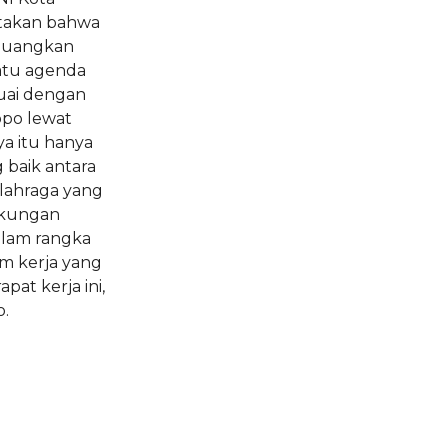
atakan bahwa
rjuangkan
atu agenda
suai dengan
opo lewat
a itu hanya
 baik antara
lahraga yang
ukungan
alam rangka
m kerja yang
pat kerja ini,
.