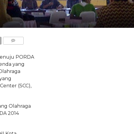
COMMENTS
 menuju PORDA
genda yang
Olahraga
 yang
Center (SCC),
bang Olahraga
RDA 2014
I Kota