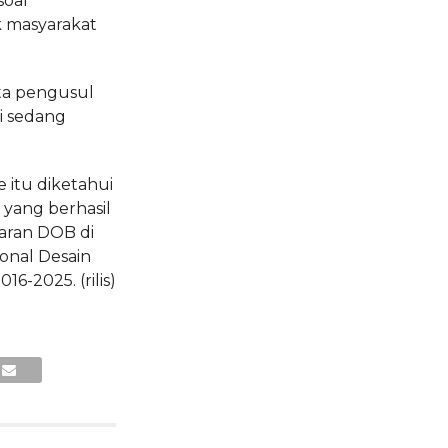
soal
 masyarakat
ota pengusul
i sedang
 itu diketahui
yang berhasil
aran DOB di
onal Desain
6-2025. (rilis)