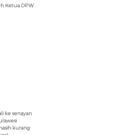
oleh Ketua DPW
li ke senayan
ulawesi
 masih kurang