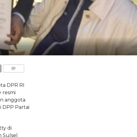
COMMENTS
ta DPR RI
y resmi
on anggota
i DPP Partai
ty di
 Sulsel