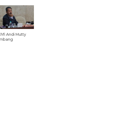
thfi Andi Mutty
mbang