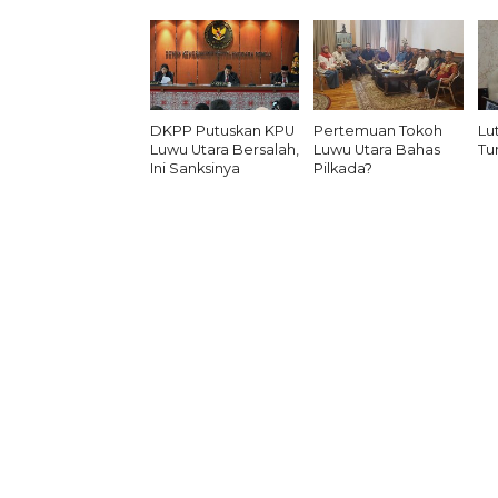
DKPP Putuskan KPU
Pertemuan Tokoh
Lu
Luwu Utara Bersalah,
Luwu Utara Bahas
Tu
Ini Sanksinya
Pilkada?