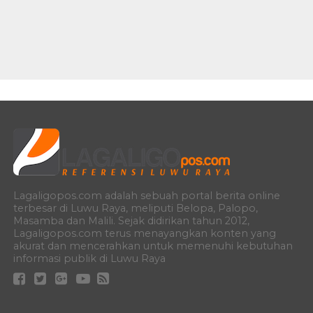
Lagaligopos.com adalah sebuah portal berita online
terbesar di Luwu Raya, meliputi Belopa, Palopo,
Masamba dan Malili. Sejak didirikan tahun 2012,
Lagaligopos.com terus menayangkan konten yang
akurat dan mencerahkan untuk memenuhi kebutuhan
informasi publik di Luwu Raya