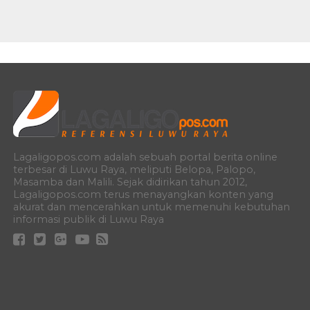
Lagaligopos.com adalah sebuah portal berita online
terbesar di Luwu Raya, meliputi Belopa, Palopo,
Masamba dan Malili. Sejak didirikan tahun 2012,
Lagaligopos.com terus menayangkan konten yang
akurat dan mencerahkan untuk memenuhi kebutuhan
informasi publik di Luwu Raya