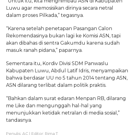
“Untuk itu, kita menghimbau ASN di Kabupaten
Luwu agar memosisikan dirinya secara netral
dalam proses Pilkada,” tegasnya.
“Karena setelah penetapan Pasangan Calon
Rekomendasinya bukan lagi ke Komisi ASN, tapi
akan dibahas di sentra Gakumdu karena sudah
masuk ranah pidana,” paparnya.
Sementara itu, Kordiv Divisi SDM Panwaslu
Kabupaten Luwu, Abdul Latif Idris, menyampaikan
bahwa berdasar UU no 5 tahun 2014 tentang ASN,
ASN dilarang terlibat dalam politik praktis.
“Bahkan dalam surat edaran Menpan RB, dilarang
me Like dan mengunggah hal-hal yang
menunjukkan ketidak netralan di media sosial,”
tandasnya.
Penulis: AC | Editor: Rima T