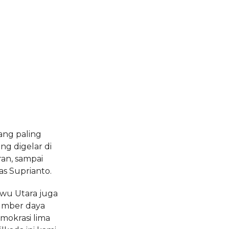
ang paling
ng digelar di
ran, sampai
s Suprianto.
wu Utara juga
sumber daya
mokrasi lima