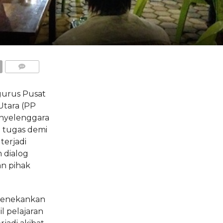
COMMENTS
urus Pusat
Utara (PP
nyelenggara
n tugas demi
terjadi
m dialog
n pihak
 menekankan
 pelajaran