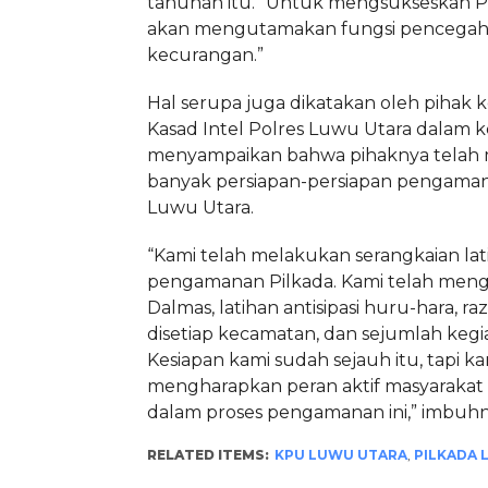
tahunan itu. “Untuk mengsukseskan Pil
akan mengutamakan fungsi pencegaha
kecurangan.”
Hal serupa juga dikatakan oleh pihak
Kasad Intel Polres Luwu Utara dalam 
menyampaikan bahwa pihaknya telah
banyak persiapan-persiapan pengaman
Luwu Utara.
“Kami telah melakukan serangkaian lat
pengamanan Pilkada. Kami telah mengg
Dalmas, latihan antisipasi huru-hara, raz
disetiap kecamatan, dan sejumlah kegia
Kesiapan kami sudah sejauh itu, tapi ka
mengharapkan peran aktif masyarakat
dalam proses pengamanan ini,” imbuhn
RELATED ITEMS:
KPU LUWU UTARA
,
PILKADA 