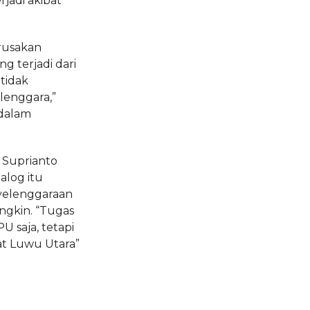
jadi akibat
erusakan
g terjadi dari
tidak
lenggara,”
dalam
 Suprianto
alog itu
yelenggaraan
ngkin. “Tugas
 saja, tetapi
at Luwu Utara”