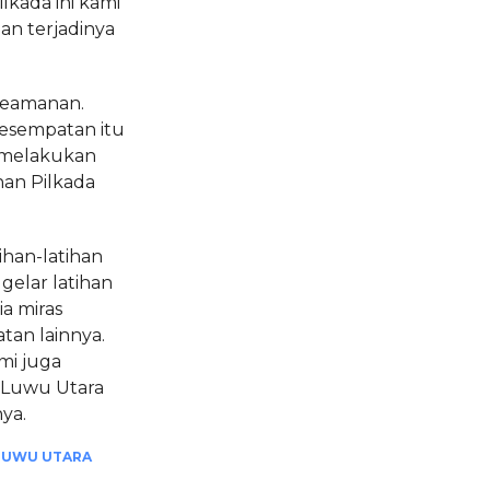
kada ini kami
n terjadinya
 keamanan.
kesempatan itu
 melakukan
an Pilkada
ihan-latihan
elar latihan
ia miras
tan lainnya.
mi juga
 Luwu Utara
ya.
LUWU UTARA