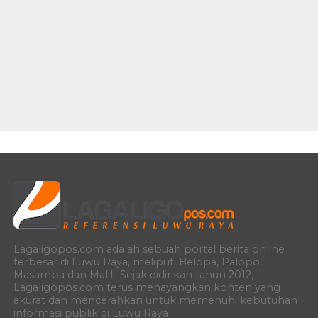
Lagaligopos.com adalah sebuah portal berita online
terbesar di Luwu Raya, meliputi Belopa, Palopo,
Masamba dan Malili. Sejak didirikan tahun 2012,
Lagaligopos.com terus menayangkan konten yang
akurat dan mencerahkan untuk memenuhi kebutuhan
informasi publik di Luwu Raya